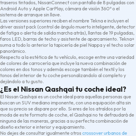
traseros tintados, NissanConnect con pantalla de 8 pulgadas con
Android Auto y Apple CarPlay, cámara de visión 360º o el
sistema de arranque sin llave.
Las versiones superiores reciben el nombre Tekna e incluyen el
driver assist pack (control de ángulo muerto inteligente, detector
de fatiga o alerta de salida marcha atrás), llantas de 19 pulgadas,
faros LED, barras de techo y asistente de aparcamiento. Tekna+
suma a todo lo anterior la tapicería de piel Nappa y el techo solar
panorámico.
Respecto a la estética de tu vehículo, escoge entre una variedad
de colores de carrocería que incluye la nueva combinación de
colores en dos tonos y además escoge también el textil y los
tonos del interior de tu coche personalizandolo al completo y
dejándolo a tu gusto.
¿Es el Nissan Qashqai tu coche ideal?
El Nissan Qashqai es un coche ideal para aquellas personas que
buscan un SUV mediano imponente, con una equipación alta sin
que su precio se dispare por ello. Si eres de los atraídos por la
moda de este formato de coche, el Qashqai no te defraudará de
ninguna de las maneras, gracias a su perfecta combinación de
diseño exterior e interior y equipamiento.
No dejes de consultar igualmente otros
crossover urbanos de