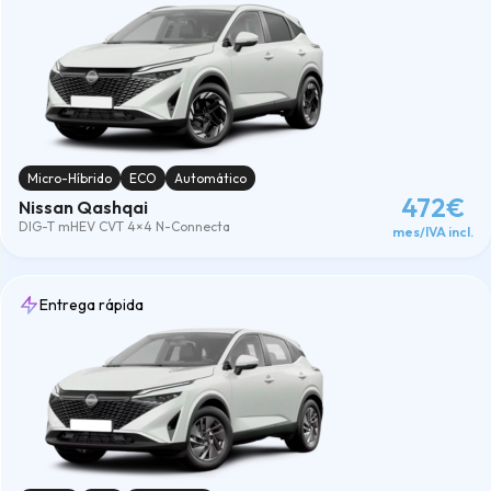
Micro-Híbrido
ECO
Automático
472€
Nissan Qashqai
DIG-T mHEV CVT 4×4 N-Connecta
mes/IVA incl.
Entrega rápida