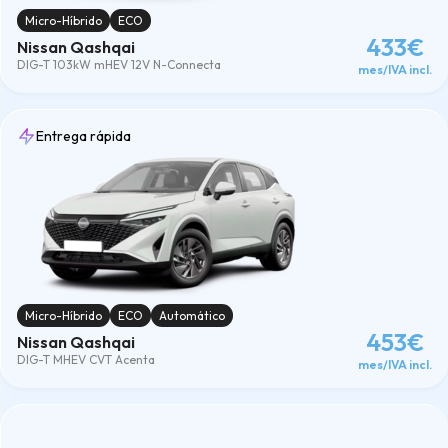
Micro-Híbrido
ECO
433€
Nissan Qashqai
DIG-T 103kW mHEV 12V N-Connecta
mes/IVA incl.
Entrega rápida
Micro-Híbrido
ECO
Automático
453€
Nissan Qashqai
DIG-T MHEV CVT Acenta
mes/IVA incl.