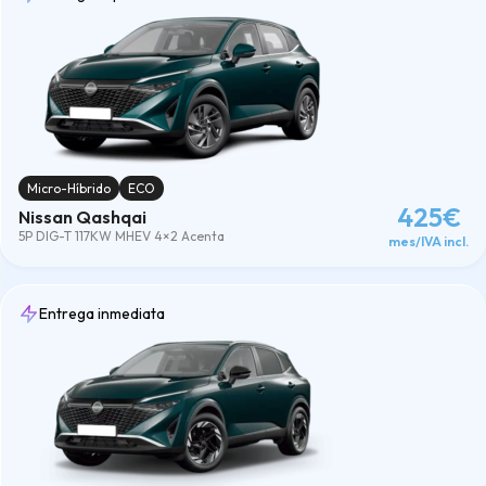
Híbrido
(1)
Micro-Híbrido
(6)
Limpiar
Micro-Híbrido
ECO
425€
Nissan Qashqai
5P DIG-T 117KW MHEV 4×2 Acenta
mes/IVA incl.
Entrega inmediata