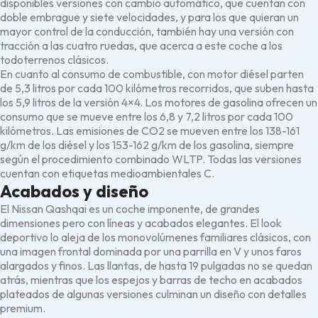
disponibles versiones con cambio automático, que cuentan con
doble embrague y siete velocidades, y para los que quieran un
mayor control de la conducción, también hay una versión con
tracción a las cuatro ruedas, que acerca a este coche a los
todoterrenos clásicos.
En cuanto al consumo de combustible, con motor diésel parten
de 5,3 litros por cada 100 kilómetros recorridos, que suben hasta
los 5,9 litros de la versión 4×4. Los motores de gasolina ofrecen un
consumo que se mueve entre los 6,8 y 7,2 litros por cada 100
kilómetros. Las emisiones de CO2 se mueven entre los 138-161
g/km de los diésel y los 153-162 g/km de los gasolina, siempre
según el procedimiento combinado WLTP. Todas las versiones
cuentan con etiquetas medioambientales C.
Acabados y diseño
El Nissan Qashqai es un coche imponente, de grandes
dimensiones pero con líneas y acabados elegantes. El look
deportivo lo aleja de los monovolúmenes familiares clásicos, con
una imagen frontal dominada por una parrilla en V y unos faros
alargados y finos. Las llantas, de hasta 19 pulgadas no se quedan
atrás, mientras que los espejos y barras de techo en acabados
plateados de algunas versiones culminan un diseño con detalles
premium.