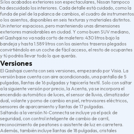
Si los acabados exteriores son espectaculares, Nissan tampoco
ha descuidado los interiores. Cada detalle está cuidado, como la
funda de piel de la palanca de cambios, el cuadro de instrumentos
o los asientos, disponibles en seis texturas y materiales distintos.
Un interior espacioso, pero manteniendo unas dimensiones
exteriores maniobrables en ciudad. Y como buen SUV mediano,
el Qashqai no va nada corto de maletero: 430 litros bajo la
bandeja y hasta 1.589 litros con los asientos traseros plegados
convirtiéndolo en un coche de fácil acceso, el resto de ocupantes
y tú podréis llevar todo lo que queráis.
Versiones
El Qashqai cuenta con seis versiones, empezando por Visia. La
versión base cuenta con aire acondicionado, una pantalla de 5
pulgadas, llantas de 16 pulgadas y tapicería textil. Solo con saltar
a la siguiente versión por precio, la Acenta, ya se incorpora el
encendido automático de luces, el sensor de lluvia, climatizador
dual, volante y pomo de cambio en piel, retrovisores eléctricos,
sensores de aparcamiento y llantas de 17 pulgadas.
Saltando a la versión N-Connecta se incluye ya el pack de
seguridad, con control inteligente de cambio de carril,
reconocimiento de peatones o asistente de luz en carretera.
Además, también incluye llantas de 18 pulgadas, cristales